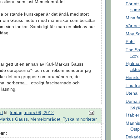
russifierat som just Memelområdet.
För att 
sum
ina bristande kunskaper är det ändå med stort
Mina fa
ser om Gauss möten med människor som berättar
Vår oc
om sina tankar. Samtidigt får man en blick av hur
 idag.
May Sa
Puh!
The Sn
Ivey
Hjalma
ar gett ut en annan av Karl-Markus Gauss
aktue
nde européerna"- och den rekommenderar jag
dlar det om grupper som arumänerna, de
Henrik
na, sorberna.... otroligt fascinernade och
The Iri
 läsning.
Utena
Dumala
Keys
id
kl.
fredag, mars 09, 2012
I fabler
-Markus Gauss
,
Memelområdet
,
Tyska minoriteter
Männis
Ostp
er:
Dekade