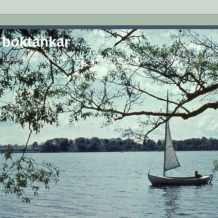
 boktankar
funderingar om böcker och litteratur- det jag har läst och det jag skulle 