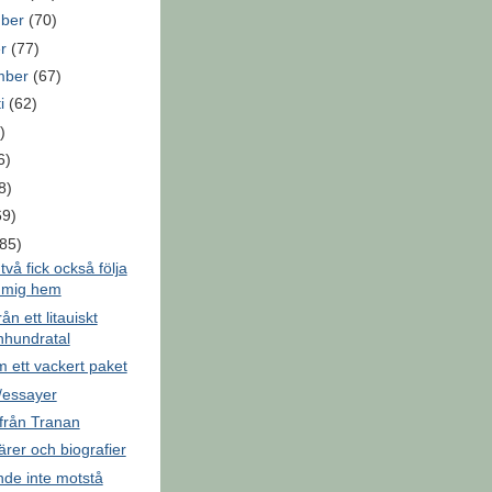
mber
(70)
er
(77)
mber
(67)
ti
(62)
)
6)
8)
69)
(85)
två fick också följa
 mig hem
ån ett litauiskt
onhundratal
 ett vackert paket
/essayer
 från Tranan
rer och biografier
nde inte motstå