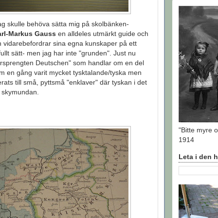
jag skulle behöva sätta mig på skolbänken-
arl-Markus Gauss
en alldeles utmärkt guide och
n vidarebefordrar sina egna kunskaper på ett
fullt sätt- men jag har inte "grunden". Just nu
versprengten Deutschen" som handlar om en del
om en gång varit mycket tysktalande/tyska men
ats till små, pyttsmå "enklaver" där tyskan i det
i skymundan.
"Bitte myre o
1914
Leta i den 