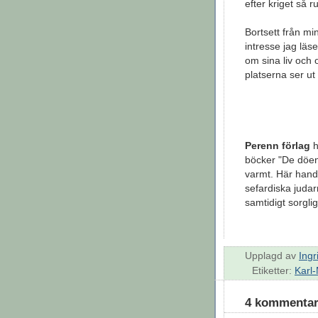
efter kriget så 
Bortsett från m
intresse jag lä
om sina liv och 
platserna ser ut
Perenn förlag
h
böcker "De döe
varmt. Här han
sefardiska judar
samtidigt sorglig
Upplagd av
Ingr
Etiketter:
Karl
4 kommentar