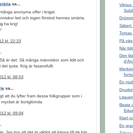
erària
sa...
Vilniu
Sutz
många anonyma offer i kriget.
Drömme
niskor led och ingen förstod hennes smärta.
ig ha krig!
Säkert 
!
Tomas 
På väg
2 kl. 22:23
När bil
.
Den lit
Så är det. Så många människor som lidit och
d'Ar
i det tysta. Krig är fasansfullt.
Merkiné
forts
12 kl. 08:53
En njut
ie
sa...
Druskin
igt att du lyfter fram dessa folkgrupper som i
Litauen
 mycket är bortglömda.
Beate 
Edua
12 kl. 09:04
Klart o
.
En grav
 Jag tror att det är viktigt att känna till de här