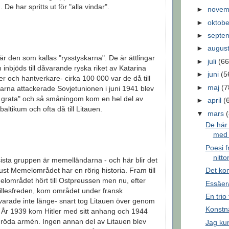
De har spritts ut för "alla vindar".
►
nove
►
oktob
►
septe
►
augus
är den som kallas "rysstyskarna". De är ättlingar
►
juli
(66
m inbjöds till dåvarande ryska riket av Katarina
►
juni
(5
r och hantverkare- cirka 100 000 var de då till
►
maj
(7
karna attackerade Sovjetunionen i juni 1941 blev
on grata" och så småningom kom en hel del av
►
april
(
l baltikum och ofta då till Litauen.
▼
mars
De här 
med
Poesi fr
nitt
ista gruppen är memelländarna - och här blir det
Det kom
just Memelområdet har en rörig historia. Fram till
området hört till Ostpreussen men nu, efter
Essäer
aillesfreden, kom området under fransk
En trio
 varade inte länge- snart tog Litauen över genom
Konstnä
 År 1939 kom Hitler med sitt anhang och 1944
r röda armén. Ingen annan del av Litauen blev
Jag ku