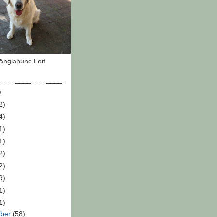
änglahund Leif
)
2)
4)
1)
1)
2)
2)
9)
1)
1)
mber
(58)