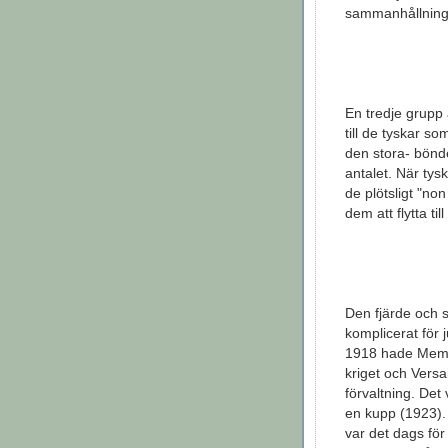
sammanhållning. 
En tredje grupp 
till de tyskar so
den stora- bönde
antalet. När tys
de plötsligt "n
dem att flytta til
Den fjärde och s
komplicerat för 
1918 hade Memel
kriget och Vers
förvaltning. Det
en kupp (1923).
var det dags fö