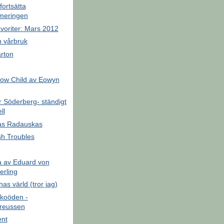
fortsätta
meringen
voriter: Mars 2012
h vårbruk
rton
ow Child av Eowyn
r Söderberg- ständigt
ll
as Radauskas
sh Troubles
 av Eduard von
erling
nas värld (tror jag)
koöden -
reussen
nt