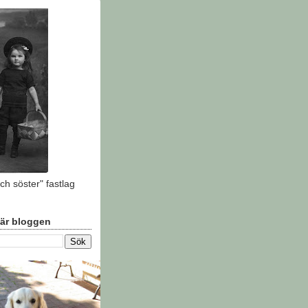
ch söster" fastlag
här bloggen