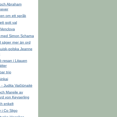
s och Abraham
kever
n om ett språk
ett gott val
Venclova
 med Simon Schama
d säger mer än ord
auisk-polska Jeanne
c
-resan i Litauen
ätter
bar trio
inkai
 - Judita Vaičiūnaitė
och Mareile av
rd von Keyserling
ch enkelt
 i Co Sligo