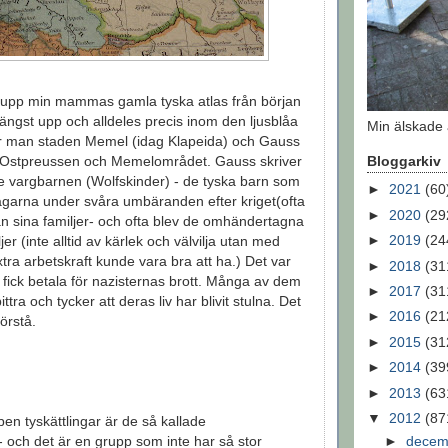
g upp min mammas gamla tyska atlas från början
 längst upp och alldeles precis inom den ljusblåa
Min älskade 
tar man staden Memel (idag Klapeida) och Gauss
 i Ostpreussen och Memelområdet. Gauss skriver
Bloggarkiv
e vargbarnen (Wolfskinder) - de tyska barn som
►
2021
(60
vägarna under svåra umbäranden efter kriget(ofta
►
2020
(29
an sina familjer- och ofta blev de omhändertagna
►
2019
(24
ljer (inte alltid av kärlek och välvilja utan med
tra arbetskraft kunde vara bra att ha.) Det var
►
2018
(31
fick betala för nazisternas brott. Många av dem
►
2017
(31
ttra och tycker att deras liv har blivit stulna. Det
►
2016
(21
förstå.
►
2015
(31
►
2014
(39
►
2013
(63
▼
2012
(87
n tyskättlingar är de så kallade
►
dece
 och det är en grupp som inte har så stor