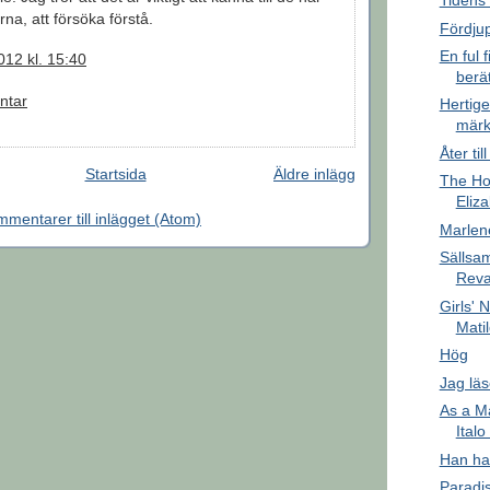
Tidens 
na, att försöka förstå.
Fördju
En ful 
12 kl. 15:40
berät
ntar
Hertige
märk
Åter ti
Startsida
Äldre inlägg
The Ho
Eliz
mentarer till inlägget (Atom)
Marlen
Sällsam
Reva
Girls' 
Mati
Hög
Jag läs
As a M
Ital
Han had
Paradi