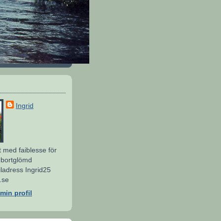
Ingrid
 med faiblesse för
bortglömd
ailadress Ingrid25
.se
min profil