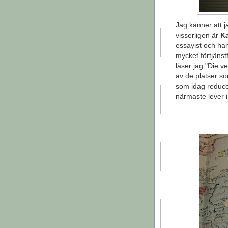
Jag känner att 
visserligen är
K
essayist och ha
mycket förtjänst
läser jag "Die 
av de platser s
som idag reducer
närmaste lever 