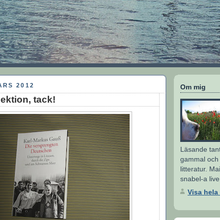
ARS 2012
Om mig
lektion, tack!
Läsande tant
gammal och 
litteratur. M
snabel-a live
Visa hela 