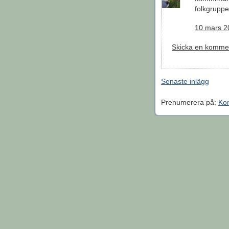
folkgrupper
10 mars 20
Skicka en komme
Senaste inlägg
Prenumerera på:
Kom