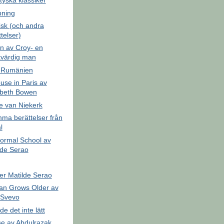
tyska klassiker
pning
fisk (och andra
telser)
n av Croy- en
värdig man
ll Rumänien
use in Paris av
abeth Bowen
e van Niekerk
ma berättelser från
l
Normal School av
lde Serao
er Matilde Serao
an Grows Older av
o Svevo
e det inte lätt
se av Abdulrazak