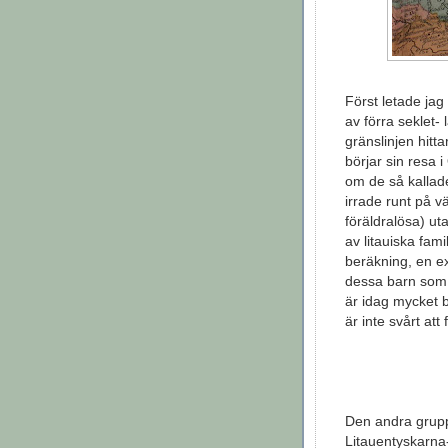
Först letade ja
av förra seklet-
gränslinjen hit
börjar sin resa
om de så kallad
irrade runt på 
föräldralösa) ut
av litauiska fami
beräkning, en ex
dessa barn som 
är idag mycket bi
är inte svårt att 
Den andra gruppe
Litauentyskarna-