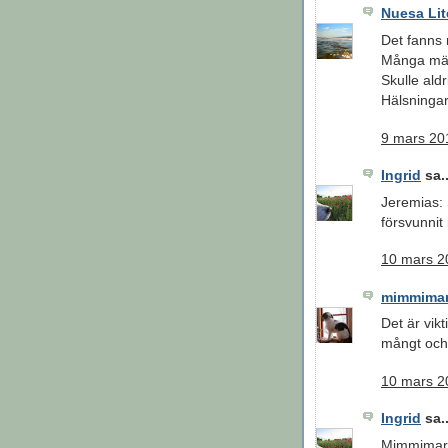
Nuesa Lit
Det fanns 
Många män
Skulle aldr
Hälsningar
9 mars 201
Ingrid
sa..
Jeremias: 
försvunnit 
10 mars 20
mimmimar
Det är vikt
mångt och
10 mars 20
Ingrid
sa..
Mimmimarie: