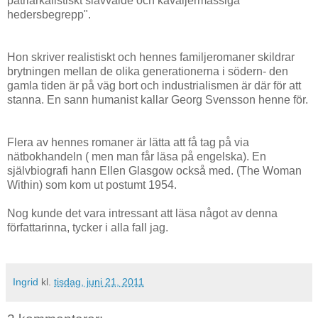
patriarkalistiskt slavvälde och kavaljermässiga
hedersbegrepp".
Hon skriver realistiskt och hennes familjeromaner skildrar
brytningen mellan de olika generationerna i södern- den
gamla tiden är på väg bort och industrialismen är där för att
stanna. En sann humanist kallar Georg Svensson henne för.
Flera av hennes romaner är lätta att få tag på via
nätbokhandeln ( men man får läsa på engelska). En
självbiografi hann Ellen Glasgow också med. (The Woman
Within) som kom ut postumt 1954.
Nog kunde det vara intressant att läsa något av denna
författarinna, tycker i alla fall jag.
Ingrid
kl.
tisdag, juni 21, 2011