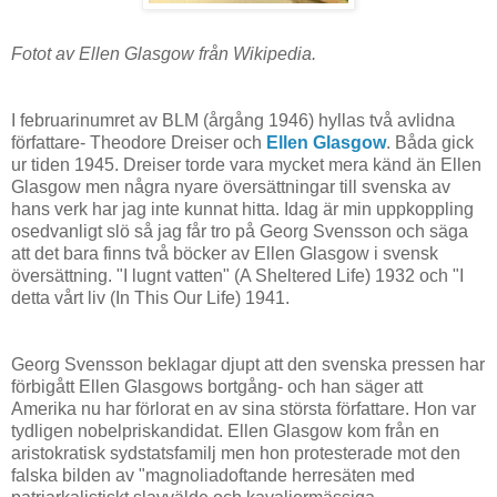
Fotot av Ellen Glasgow från Wikipedia.
I februarinumret av BLM (årgång 1946) hyllas två avlidna
författare- Theodore Dreiser och
Ellen Glasgow
. Båda gick
ur tiden 1945. Dreiser torde vara mycket mera känd än Ellen
Glasgow men några nyare översättningar till svenska av
hans verk har jag inte kunnat hitta. Idag är min uppkoppling
osedvanligt slö så jag får tro på Georg Svensson och säga
att det bara finns två böcker av Ellen Glasgow i svensk
översättning. "I lugnt vatten" (A Sheltered Life) 1932 och "I
detta vårt liv (In This Our Life) 1941.
Georg Svensson beklagar djupt att den svenska pressen har
förbigått Ellen Glasgows bortgång- och han säger att
Amerika nu har förlorat en av sina största författare. Hon var
tydligen nobelpriskandidat. Ellen Glasgow kom från en
aristokratisk sydstatsfamilj men hon protesterade mot den
falska bilden av "magnoliadoftande herresäten med